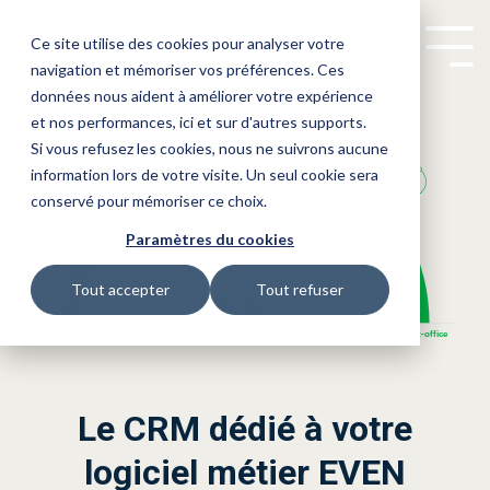
Ce site utilise des cookies pour analyser votre
Tog
navigation et mémoriser vos préférences. Ces
Me
données nous aident à améliorer votre expérience
Blog
Logiciel relation client
Gérer le flux d'e-mail
Administrateur de biens
Les solutions dédiées à votre
Replay : Le logiciel idéal
et nos performances, ici et sur d'autres supports.
Si vous refusez les cookies, nous ne suivrons aucune
Logiciel syndic
Conférences
Bailleurs sociaux
Relancer les fournisseurs
métier.
information lors de votre visite. Un seul cookie sera
n'existe pas !
Réaliser des visites techniques
Property managers
Intégrations ERP
Logiciel gérance
conservé pour mémoriser ce choix.
Vous êtes administrateur de biens,
Comment faire son choix parmi
Paramètres du cookies
Parrainage
Automatiser la saisie comptable
Grands propriétaires
toutes les solutions disponibles et
bailleur social ou property manager,
CRM pour SPI
Tenir des assemblées générales
mesurer leur impact sur l'ensemble
Tout accepter
Tout refuser
de votre travail ? on vous dit tout
n'hésitez pas à prendre contact
CRM pour ICS
dans notre dernière conférence.
avec notre équipe commerciale qui
CRM pour EVEN
sera ravie de répondre à toutes
Le CRM dédié à votre
CRM pour ALTAIX
logiciel métier EVEN
vos questions.
CRM pour ARAMIS