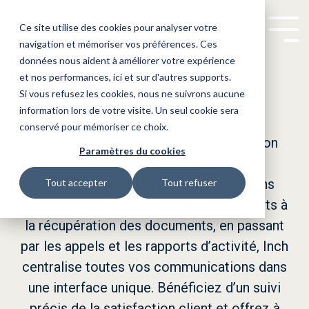
Ce site utilise des cookies pour analyser votre
Tog
navigation et mémoriser vos préférences. Ces
Me
données nous aident à améliorer votre expérience
Blog
Logiciel relation client
Gérer le flux d'e-mail
Administrateur de biens
Les solutions dédiées à votre
Replay : Le logiciel idéal
et nos performances, ici et sur d'autres supports.
Logiciel relation client
Si vous refusez les cookies, nous ne suivrons aucune
Logiciel syndic
Conférences
Bailleurs sociaux
Relancer les fournisseurs
métier.
information lors de votre visite. Un seul cookie sera
n'existe pas !
Réaliser des visites techniques
Property managers
Intégrations ERP
Logiciel gérance
conservé pour mémoriser ce choix.
Inch vous propose un logiciel de relation
Vous êtes administrateur de biens,
Comment faire son choix parmi
Paramètres du cookies
Parrainage
Automatiser la saisie comptable
Grands propriétaires
client complet et intuitif, conçu pour
toutes les solutions disponibles et
bailleur social ou property manager,
CRM pour SPI
Tenir des assemblées générales
simplifier la gestion de vos interactions
mesurer leur impact sur l'ensemble
Tout accepter
Tout refuser
de votre travail ? on vous dit tout
n'hésitez pas à prendre contact
avec vos clients. De la gestion des tickets à
CRM pour ICS
dans notre dernière conférence.
la récupération des documents, en passant
avec notre équipe commerciale qui
CRM pour EVEN
par les appels et les rapports d’activité, Inch
sera ravie de répondre à toutes
centralise toutes vos communications dans
CRM pour ALTAIX
une interface unique. Bénéficiez d’un suivi
vos questions.
CRM pour ARAMIS
précis de la satisfaction client et offrez à