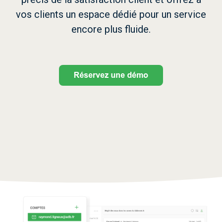
Documentation API
vos clients un espace dédié pour un service
encore plus fluide.
Accédez au
replay