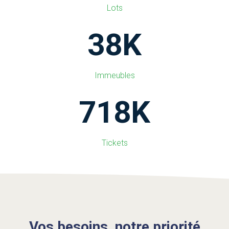
Lots
38
K
Immeubles
719
K
Tickets
Vos besoins, notre priorité