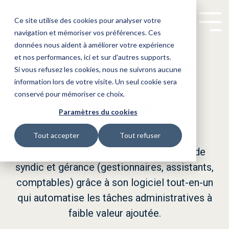
Ce site utilise des cookies pour analyser votre
Tog
navigation et mémoriser vos préférences. Ces
Me
données nous aident à améliorer votre expérience
Blog
Logiciel relation client
Gérer le flux d'e-mail
Administrateur de biens
Les solutions dédiées à votre
Replay : Le logiciel idéal
et nos performances, ici et sur d'autres supports.
Libérez le potentiel de
Si vous refusez les cookies, nous ne suivrons aucune
Logiciel syndic
Conférences
Bailleurs sociaux
Relancer les fournisseurs
métier.
information lors de votre visite. Un seul cookie sera
rentabilité de votre
n'existe pas !
Réaliser des visites techniques
Property managers
Intégrations ERP
Logiciel gérance
conservé pour mémoriser ce choix.
portefeuille
Vous êtes administrateur de biens,
Comment faire son choix parmi
Paramètres du cookies
Parrainage
Automatiser la saisie comptable
Grands propriétaires
toutes les solutions disponibles et
bailleur social ou property manager,
CRM pour SPI
Tenir des assemblées générales
mesurer leur impact sur l'ensemble
Tout accepter
Tout refuser
de votre travail ? on vous dit tout
n'hésitez pas à prendre contact
Inch redonne du temps à vos équipes de
CRM pour ICS
dans notre dernière conférence.
syndic et gérance (gestionnaires, assistants,
avec notre équipe commerciale qui
CRM pour EVEN
comptables) grâce à son logiciel tout-en-un
sera ravie de répondre à toutes
qui automatise les tâches administratives à
CRM pour ALTAIX
faible valeur ajoutée.
vos questions.
CRM pour ARAMIS